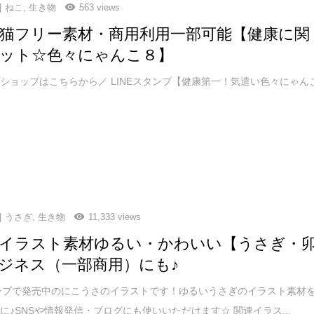
ねこ
,
生き物
563 views
猫フリー素材・商用利用一部可能【健康に関
ット☆色々にゃんこ８】
ショップはこちらから／ LINEスタンプ【健康第一！気遣い色々にゃん
うさぎ
,
生き物
11,333 views
イラスト素材ゆるい・かわいい【うさぎ・
ジネス（一部商用）にも♪
タンプで発売中のにこうさのイラストです！ゆるいうさぎのイラスト素材
に♪SNSや情報発信・ブログにも使いいただけます☆ 関連イラス...