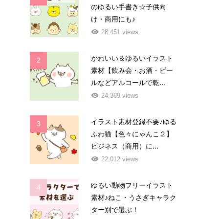
のゆるい手書き☆子供向
け・商用にも♪
28,451 views
かわいい＆ゆるいイラスト
2
素材【飲み会・お酒・ビー
ルなどアルコールで乾...
24,369 views
イラスト素材登録不要♪ゆる
3
ふわ猫【色々にゃんこ２】
ビジネス（商用）に...
22,012 views
ゆるい動物フリーイラスト
4
素材♪ねこ・うさぎキャラク
ター別で選ぶ！