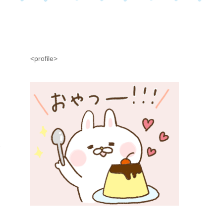
<profile>
ト
.