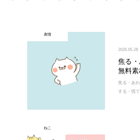
表情
2026.05.28
焦る・
無料素
焦る・あわ
する・慌て
ねこ