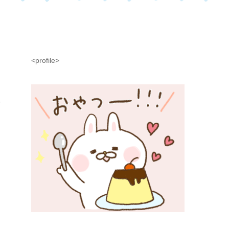
<profile>
年
ら