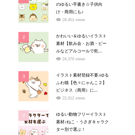
のゆるい手書き☆子供向
け・商用にも♪
28,451 views
かわいい＆ゆるいイラスト
2
素材【飲み会・お酒・ビー
ルなどアルコールで乾...
24,370 views
イラスト素材登録不要♪ゆる
3
ふわ猫【色々にゃんこ２】
ビジネス（商用）に...
22,012 views
ゆるい動物フリーイラスト
4
素材♪ねこ・うさぎキャラク
ター別で選ぶ！