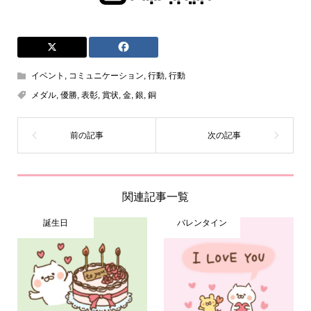
イベント
,
コミュニケーション
,
行動
,
行動
メダル
,
優勝
,
表彰
,
賞状
,
金
,
銀
,
銅
関連記事一覧
誕生日
バレンタイン