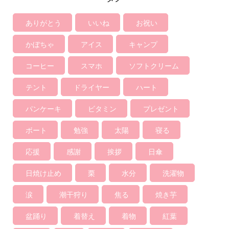
ありがとう
いいね
お祝い
かぼちゃ
アイス
キャンプ
コーヒー
スマホ
ソフトクリーム
テント
ドライヤー
ハート
パンケーキ
ビタミン
プレゼント
ボート
勉強
太陽
寝る
応援
感謝
挨拶
日傘
日焼け止め
栗
水分
洗濯物
涙
潮干狩り
焦る
焼き芋
盆踊り
着替え
着物
紅葉