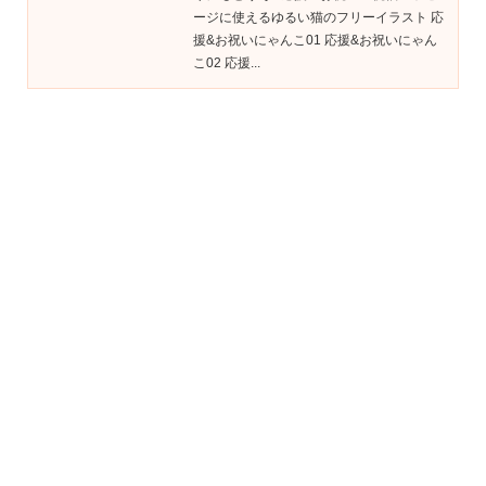
ージに使えるゆるい猫のフリーイラスト 応
援&お祝いにゃんこ01 応援&お祝いにゃん
こ02 応援...