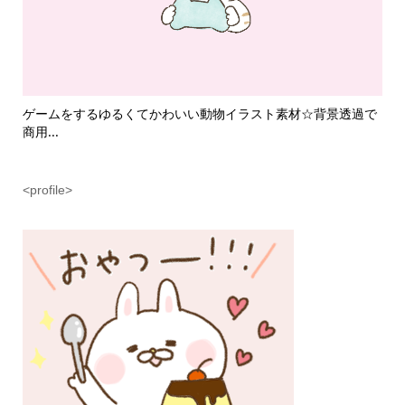
て
ゲームをするゆるくてかわいい動物イラスト素材☆背景透過で
魔
商用...
ラス.
<profile>