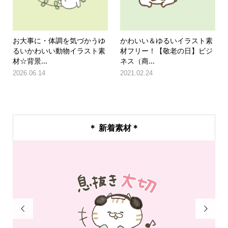
お大事に・体調を気づかうゆ
かわいい＆ゆるいイラスト素
るいかわいい動物イラスト素
材フリー！【敬老の日】ビジ
材☆背景...
ネス（商...
2026.06.14
2021.02.24
＊ 新着素材＊

