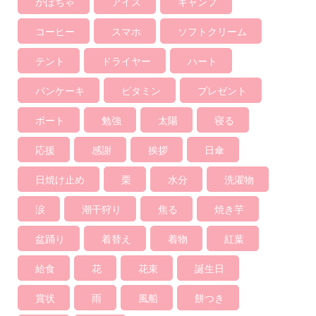
かぼちゃ
アイス
キャンプ
コーヒー
スマホ
ソフトクリーム
テント
ドライヤー
ハート
パンケーキ
ビタミン
プレゼント
ボート
勉強
太陽
寝る
応援
感謝
挨拶
日傘
日焼け止め
栗
水分
洗濯物
涙
潮干狩り
焦る
焼き芋
盆踊り
着替え
着物
紅葉
給食
花
花束
誕生日
賞状
雨
風船
餅つき