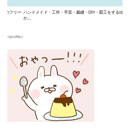
リー
ハンドメイド・工作・手芸・裁縫・DIY・図工をするゆるくて
ゲ
か...
商用.
<profile>