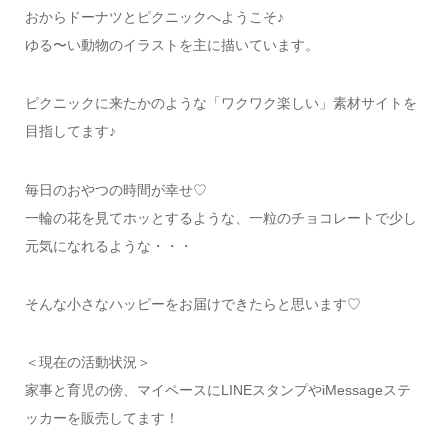
おからドーナツとピクニックへようこそ♪
ゆる〜い動物のイラストを主に描いています。
ピクニックに来たかのような「ワクワク楽しい」素材サイトを
目指してます♪
毎日のおやつの時間が幸せ♡
一輪の花を見てホッとするような、一粒のチョコレートで少し
元気になれるような・・・
そんな小さなハッピーをお届けできたらと思います♡
＜現在の活動状況＞
家事と育児の傍、マイペースにLINEスタンプやiMessageステ
ッカーを販売してます！