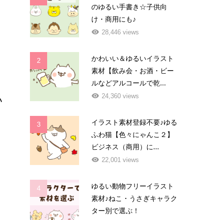
のゆるい手書き☆子供向
け・商用にも♪
28,446 views
かわいい＆ゆるいイラスト
2
素材【飲み会・お酒・ビー
ルなどアルコールで乾...
い
24,360 views
イラスト素材登録不要♪ゆる
3
イ
ふわ猫【色々にゃんこ２】
ビジネス（商用）に...
22,001 views
ゆるい動物フリーイラスト
4
素材♪ねこ・うさぎキャラク
ター別で選ぶ！