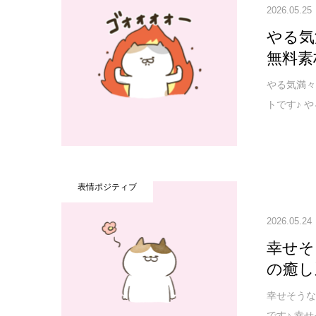
2026.05.25
やる気
無料素
やる気満
トです♪ 
表情ポジティブ
2026.05.24
幸せそ
の癒し
幸せそう
です♪ 幸