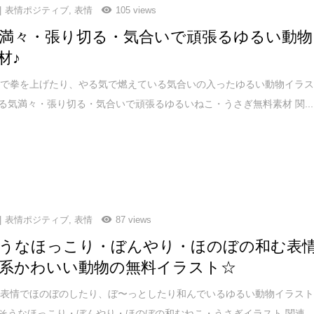
表情ポジティブ
,
表情
105 views
満々・張り切る・気合いで頑張るゆるい動物
材♪
々で拳を上げたり、やる気で燃えている気合いの入ったゆるい動物イラ
やる気満々・張り切る・気合いで頑張るゆるいねこ・うさぎ無料素材 関...
表情ポジティブ
,
表情
87 views
うなほっこり・ぼんやり・ほのぼの和む表
系かわいい動物の無料イラスト☆
な表情でほのぼのしたり、ぼ〜っとしたり和んでいるゆるい動物イラス
せそうなほっこり・ぼんやり・ほのぼの和むねこ・うさぎイラスト 関連...