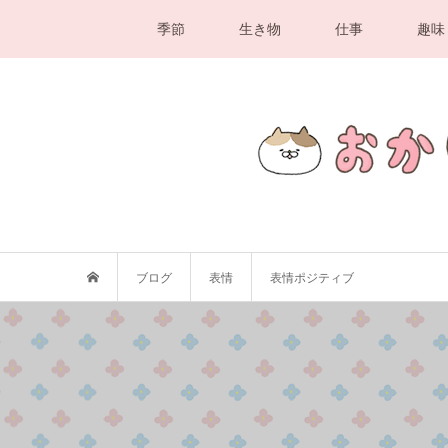
季節
生き物
仕事
趣味
ブログ
表情
表情ポジティブ