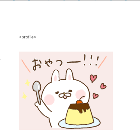
<profile>
材
・
.