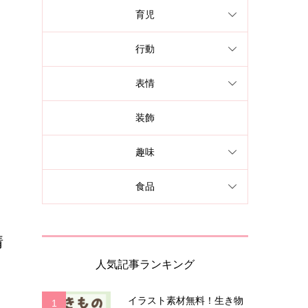
育児
行動
ス
表情
装飾
趣味
食品
情
人気記事ランキング
ト
イラスト素材無料！生き物
1