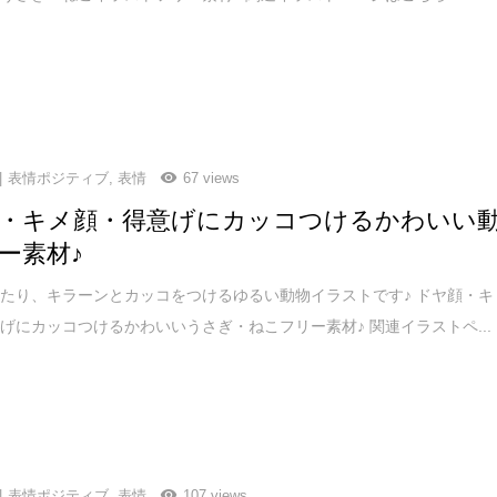
表情ポジティブ
,
表情
67 views
・キメ顔・得意げにカッコつけるかわいい
ー素材♪
たり、キラーンとカッコをつけるゆるい動物イラストです♪ ドヤ顔・キ
げにカッコつけるかわいいうさぎ・ねこフリー素材♪ 関連イラストペ...
表情ポジティブ
,
表情
107 views