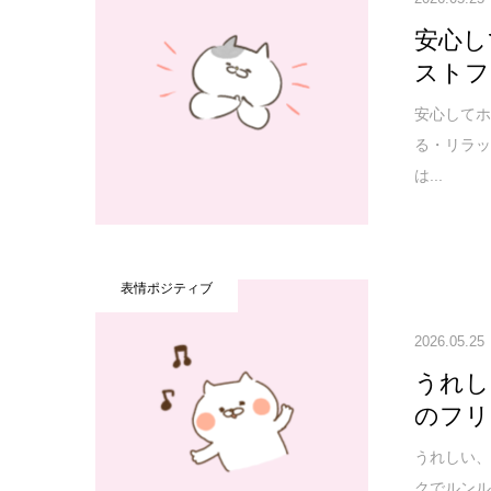
安心し
ストフ
安心してホ
る・リラッ
は...
表情ポジティブ
2026.05.25
うれし
のフリ
うれしい、
クでルンル