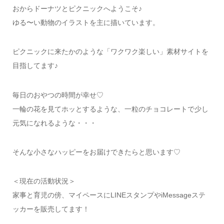
おからドーナツとピクニックへようこそ♪
ゆる〜い動物のイラストを主に描いています。
ピクニックに来たかのような「ワクワク楽しい」素材サイトを
目指してます♪
毎日のおやつの時間が幸せ♡
一輪の花を見てホッとするような、一粒のチョコレートで少し
元気になれるような・・・
そんな小さなハッピーをお届けできたらと思います♡
＜現在の活動状況＞
家事と育児の傍、マイペースにLINEスタンプやiMessageステ
ッカーを販売してます！