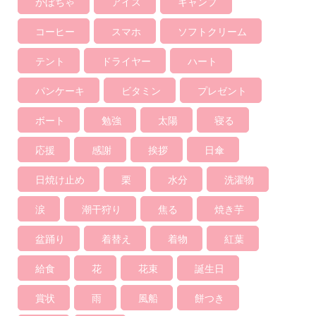
かぼちゃ
アイス
キャンプ
コーヒー
スマホ
ソフトクリーム
テント
ドライヤー
ハート
パンケーキ
ビタミン
プレゼント
ボート
勉強
太陽
寝る
応援
感謝
挨拶
日傘
日焼け止め
栗
水分
洗濯物
涙
潮干狩り
焦る
焼き芋
盆踊り
着替え
着物
紅葉
給食
花
花束
誕生日
賞状
雨
風船
餅つき