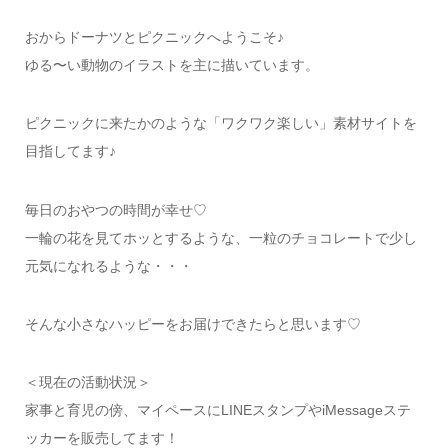
おからドーナツとピクニックへようこそ♪
ゆる〜い動物のイラストを主に描いています。
ピクニックに来たかのような「ワクワク楽しい」素材サイトを
目指してます♪
毎日のおやつの時間が幸せ♡
一輪の花を見てホッとするような、一粒のチョコレートで少し
元気になれるような・・・
そんな小さなハッピーをお届けできたらと思います♡
＜現在の活動状況＞
家事と育児の傍、マイペースにLINEスタンプやiMessageステ
ッカーを販売してます！