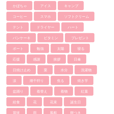
かぼちゃ
アイス
キャンプ
コーヒー
スマホ
ソフトクリーム
テント
ドライヤー
ハート
パンケーキ
ビタミン
プレゼント
ボート
勉強
太陽
寝る
応援
感謝
挨拶
日傘
日焼け止め
栗
水分
洗濯物
涙
潮干狩り
焦る
焼き芋
盆踊り
着替え
着物
紅葉
給食
花
花束
誕生日
賞状
雨
風船
餅つき