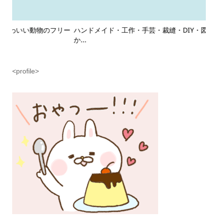
リー
ハンドメイド・工作・手芸・裁縫・DIY・図工をするゆるくて
ゲ
か...
商用
<profile>