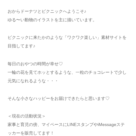
おからドーナツとピクニックへようこそ♪
ゆる〜い動物のイラストを主に描いています。
ピクニックに来たかのような「ワクワク楽しい」素材サイトを
目指してます♪
毎日のおやつの時間が幸せ♡
一輪の花を見てホッとするような、一粒のチョコレートで少し
元気になれるような・・・
そんな小さなハッピーをお届けできたらと思います♡
＜現在の活動状況＞
家事と育児の傍、マイペースにLINEスタンプやiMessageステ
ッカーを販売してます！