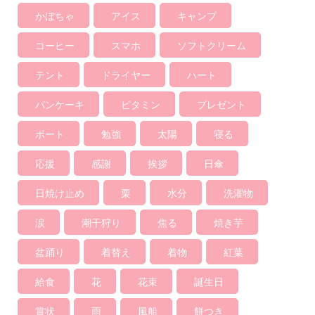
かぼちゃ
アイス
キャンプ
コーヒー
スマホ
ソフトクリーム
テント
ドライヤー
ハート
パンケーキ
ビタミン
プレゼント
ボート
勉強
太陽
寝る
応援
感謝
挨拶
日傘
日焼け止め
栗
水分
洗濯物
涙
潮干狩り
焦る
焼き芋
盆踊り
着替え
着物
紅葉
給食
花
花束
誕生日
賞状
雨
風船
餅つき