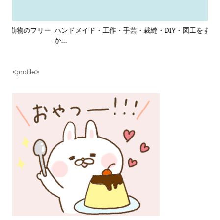
リー
ハンドメイド・工作・手芸・裁縫・DIY・図工をするゆるくて
ゲ
か...
商用.
<profile>