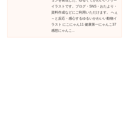
ョンを表現した、ゆるくてかわいいフリー
イラストです。ブログ・SNS・おたより・
資料作成などにご利用いただけます。 へぇ
～と反応・感心するゆるいかわいい動物イ
ラスト にこにゃん11 健康第一にゃんこ37
感想にゃんこ...