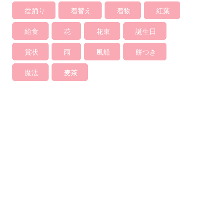
盆踊り
着替え
着物
紅葉
給食
花
花束
誕生日
賞状
雨
風船
餅つき
魔法
麦茶