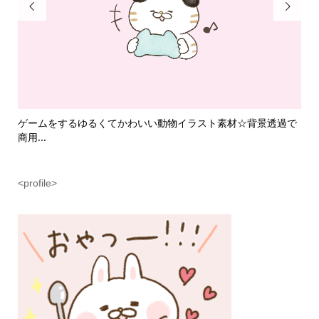


て
ゲームをするゆるくてかわいい動物イラスト素材☆背景透過で
魔
商用...
ラス.
<profile>