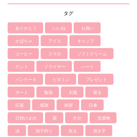
タグ
ありがとう
いいね
お祝い
かぼちゃ
アイス
キャンプ
コーヒー
スマホ
ソフトクリーム
テント
ドライヤー
ハート
パンケーキ
ビタミン
プレゼント
ボート
勉強
太陽
寝る
応援
感謝
挨拶
日傘
日焼け止め
栗
水分
洗濯物
涙
潮干狩り
焦る
焼き芋