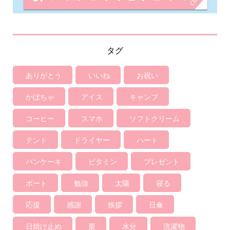
タグ
ありがとう
いいね
お祝い
かぼちゃ
アイス
キャンプ
コーヒー
スマホ
ソフトクリーム
テント
ドライヤー
ハート
パンケーキ
ビタミン
プレゼント
ボート
勉強
太陽
寝る
応援
感謝
挨拶
日傘
日焼け止め
栗
水分
洗濯物