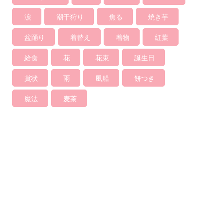
涙
潮干狩り
焦る
焼き芋
盆踊り
着替え
着物
紅葉
給食
花
花束
誕生日
賞状
雨
風船
餅つき
魔法
麦茶