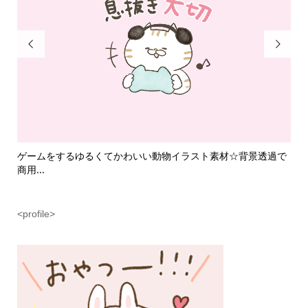


て
ゲームをするゆるくてかわいい動物イラスト素材☆背景透過で
魔
商用...
ラス.
<profile>