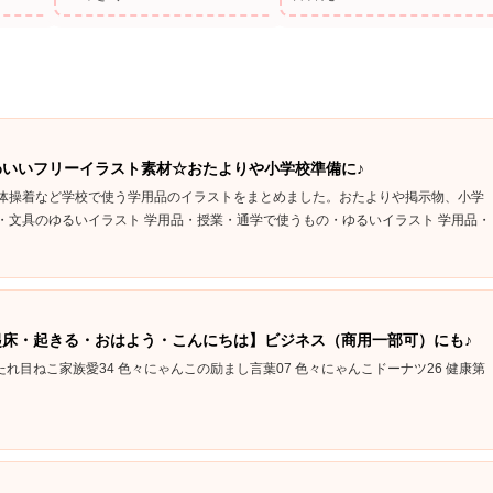
いいフリーイラスト素材☆おたよりや小学校準備に♪
体操着など学校で使う学用品のイラストをまとめました。おたよりや掲示物、小学
品・文具のゆるいイラスト 学用品・授業・通学で使うもの・ゆるいイラスト 学用品・
床・起きる・おはよう・こんにちは】ビジネス（商用一部可）にも♪
 たれ目ねこ家族愛34 色々にゃんこの励まし言葉07 色々にゃんこドーナツ26 健康第