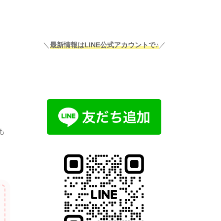
＼
最新情報はLINE公式アカウントで♪
／
も