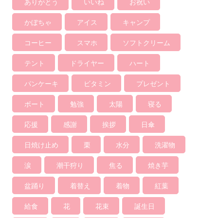
ありがとう
いいね
お祝い
かぼちゃ
アイス
キャンプ
コーヒー
スマホ
ソフトクリーム
テント
ドライヤー
ハート
パンケーキ
ビタミン
プレゼント
ボート
勉強
太陽
寝る
応援
感謝
挨拶
日傘
日焼け止め
栗
水分
洗濯物
涙
潮干狩り
焦る
焼き芋
盆踊り
着替え
着物
紅葉
給食
花
花束
誕生日