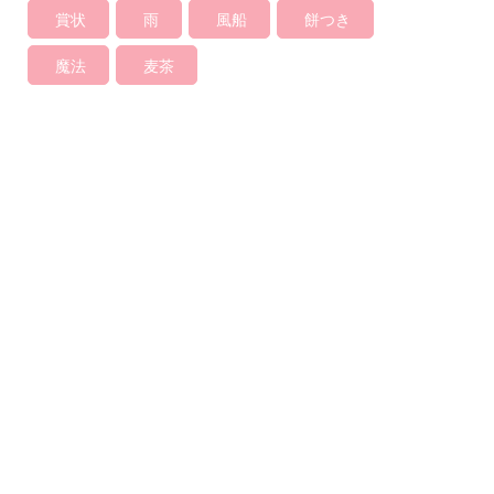
賞状
雨
風船
餅つき
魔法
麦茶