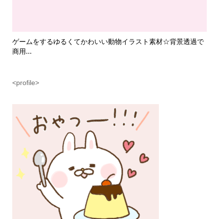
て
ゲームをするゆるくてかわいい動物イラスト素材☆背景透過で
魔
商用...
ラス.
<profile>