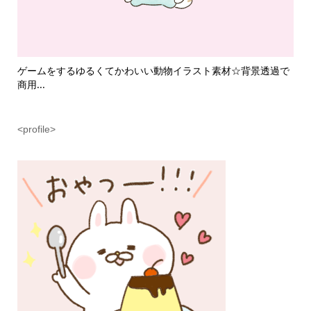
て
ゲームをするゆるくてかわいい動物イラスト素材☆背景透過で
魔
商用...
ラス.
<profile>