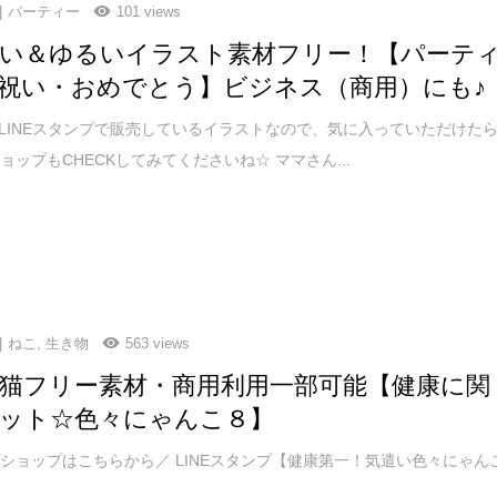
パーティー
101 views
い＆ゆるいイラスト素材フリー！【パーテ
祝い・おめでとう】ビジネス（商用）にも♪
LINEスタンプで販売しているイラストなので、気に入っていただけた
ョップもCHECKしてみてくださいね☆ ママさん...
ねこ
,
生き物
563 views
猫フリー素材・商用利用一部可能【健康に関
ット☆色々にゃんこ８】
ショップはこちらから／ LINEスタンプ【健康第一！気遣い色々にゃん