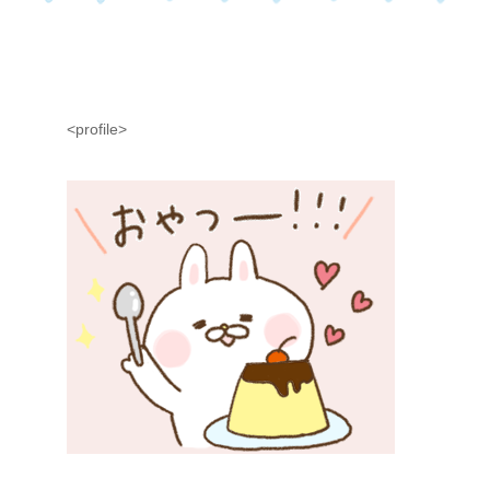
<profile>
の
ス