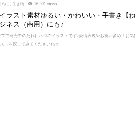
ねこ
,
生き物
16,901 views
イラスト素材ゆるい・かわいい・手書き【
ジネス（商用）にも♪
タンプで発売中のたれ目ネコのイラストです♪愛情表現やお祝い多め！お気
ラストを探してみてくださいね☆