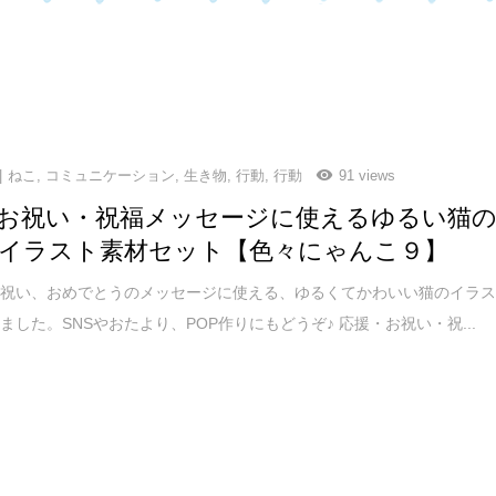
ねこ
,
コミュニケーション
,
生き物
,
行動
,
行動
91 views
お祝い・祝福メッセージに使えるゆるい猫
イラスト素材セット【色々にゃんこ９】
格祝い、おめでとうのメッセージに使える、ゆるくてかわいい猫のイラ
ました。SNSやおたより、POP作りにもどうぞ♪ 応援・お祝い・祝...