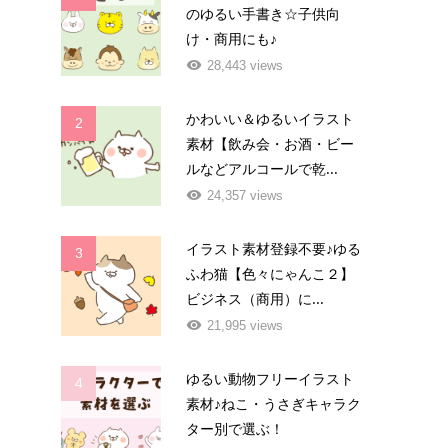
のゆるい手書き☆子供向
け・商用にも♪
28,443 views
かわいい＆ゆるいイラスト
2
素材【飲み会・お酒・ビー
ルなどアルコールで乾...
24,357 views
イラスト素材登録不要♪ゆる
3
ふわ猫【色々にゃんこ２】
ビジネス（商用）に...
21,995 views
ゆるい動物フリーイラスト
4
素材♪ねこ・うさぎキャラク
ター別で選ぶ！