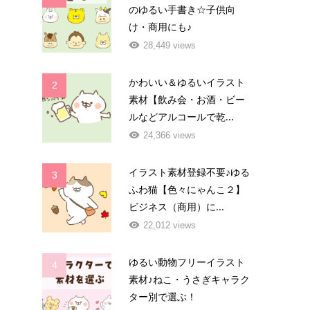
のゆるい手書き☆子供向
け・商用にも♪
28,449 views
かわいい＆ゆるいイラスト
2
素材【飲み会・お酒・ビー
ルなどアルコールで乾...
24,366 views
イラスト素材登録不要♪ゆる
3
ふわ猫【色々にゃんこ２】
ビジネス（商用）に...
22,012 views
ゆるい動物フリーイラスト
4
素材♪ねこ・うさぎキャラク
ター別で選ぶ！