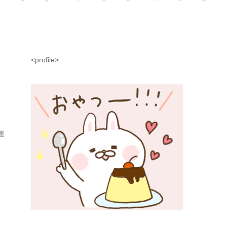
<profile>
連