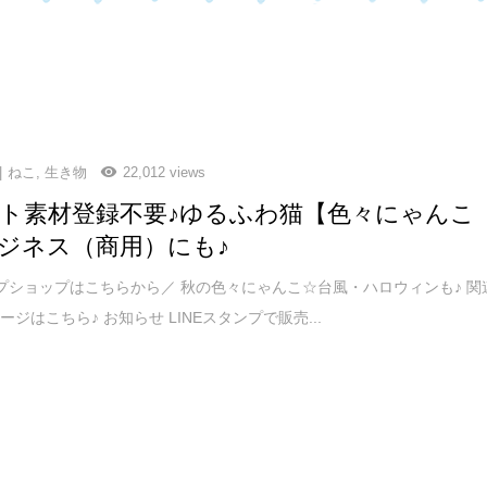
ねこ
,
生き物
22,012 views
ト素材登録不要♪ゆるふわ猫【色々にゃんこ
ジネス（商用）にも♪
ショップはこちらから／ 秋の色々にゃんこ☆台風・ハロウィンも♪ 関
ジはこちら♪ お知らせ LINEスタンプで販売...