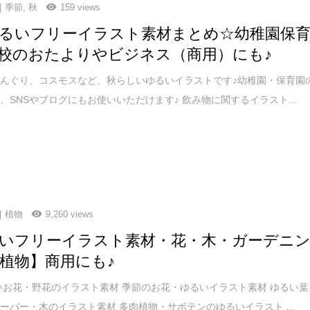
季節
,
秋
159 views
るいフリーイラスト素材まとめ☆幼稚園保
校のおたよりやビジネス（商用）にも♪
んぐり、コスモスなど、秋らしいゆるいイラストです♪幼稚園・保育園
、SNSやブログにもお使いいただけます♪ 飲み物に関するイラスト...
植物
9,260 views
いフリーイラスト素材・花・木・ガーデニ
植物】商用にも♪
いお花・野花のイラスト素材 季節のお花・ゆるいイラスト素材 ゆるい葉
ーバー・木のイラスト素材 多肉植物・サボテンのゆるいイラスト ...