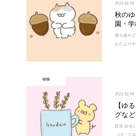
2021.02.06
秋のゆ
園・学
落ち葉やど
おたよりや
植物
2021.02.06
【ゆる
グなど
目次 ゆる
っぱ・クロ