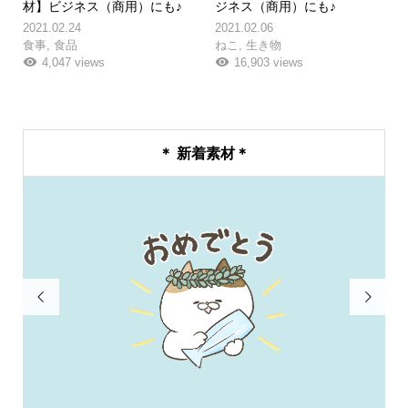
材】ビジネス（商用）にも♪
ジネス（商用）にも♪
2021.02.24
2021.02.06
食事
,
食品
ねこ
,
生き物
4,047 views
16,903 views
＊ 新着素材＊

