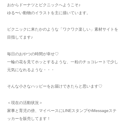
おからドーナツとピクニックへようこそ♪
ゆる〜い動物のイラストを主に描いています。
ピクニックに来たかのような「ワクワク楽しい」素材サイトを
目指してます♪
毎日のおやつの時間が幸せ♡
一輪の花を見てホッとするような、一粒のチョコレートで少し
元気になれるような・・・
そんな小さなハッピーをお届けできたらと思います♡
＜現在の活動状況＞
家事と育児の傍、マイペースにLINEスタンプやiMessageステ
ッカーを販売してます！