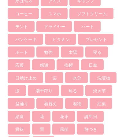
かぼちゃ
アイス
キャンプ
コーヒー
スマホ
ソフトクリーム
テント
ドライヤー
ハート
パンケーキ
ビタミン
プレゼント
ボート
勉強
太陽
寝る
応援
感謝
挨拶
日傘
日焼け止め
栗
水分
洗濯物
涙
潮干狩り
焦る
焼き芋
盆踊り
着替え
着物
紅葉
給食
花
花束
誕生日
賞状
雨
風船
餅つき