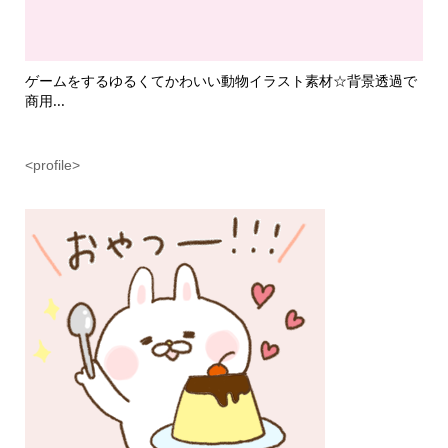
て
ゲームをするゆるくてかわいい動物イラスト素材☆背景透過で
魔
商用...
ラス.
<profile>