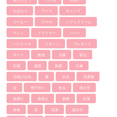
ありがとう
いいね
お祝い
かぼちゃ
アイス
キャンプ
コーヒー
スマホ
ソフトクリーム
テント
ドライヤー
ハート
パンケーキ
ビタミン
プレゼント
ボート
勉強
太陽
寝る
応援
感謝
挨拶
日傘
日焼け止め
栗
水分
洗濯物
涙
潮干狩り
焦る
焼き芋
盆踊り
着替え
着物
紅葉
給食
花
花束
誕生日