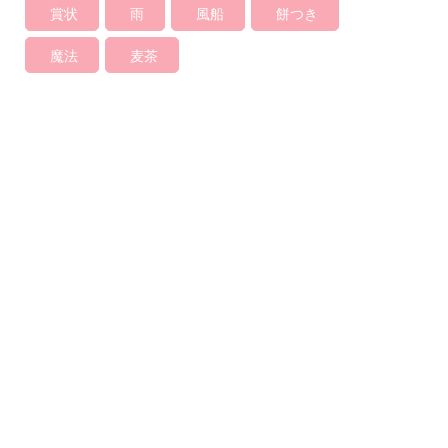
賞状
雨
風船
餅つき
魔法
麦茶